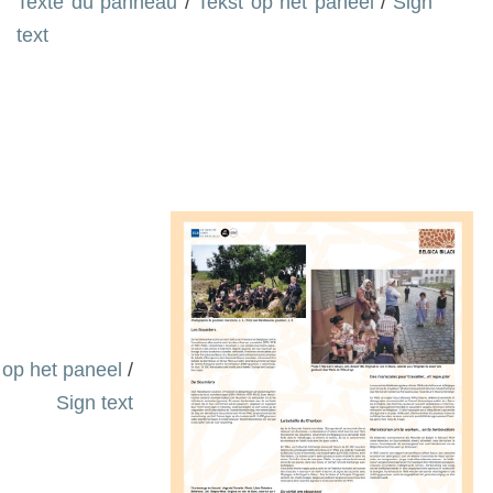
Texte du panneau
/
Tekst op het paneel
/
Sign
text
 op het paneel
/
Sign text