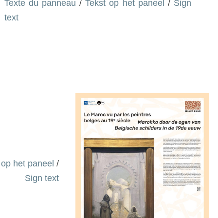
Texte du panneau
/
Tekst op het paneel
/
Sign
text
 op het paneel
/
Sign text