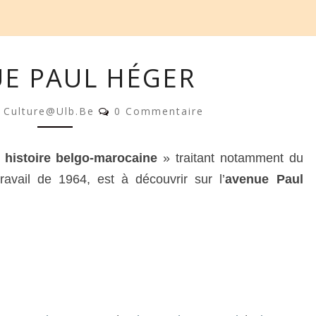
AVENUE
E PAUL HÉGER
PAUL
HÉGER
Commentaires
Culture@ulb.be
0 Commentaire
 histoire belgo-marocaine
» traitant notamment du
avail de 1964, est à découvrir sur l’
avenue Paul