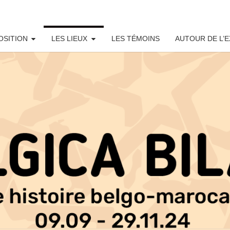
OSITION
LES LIEUX
LES TÉMOINS
AUTOUR DE L’E
BELG
Une
Histoire
Belgo-
Marocaine
BILA