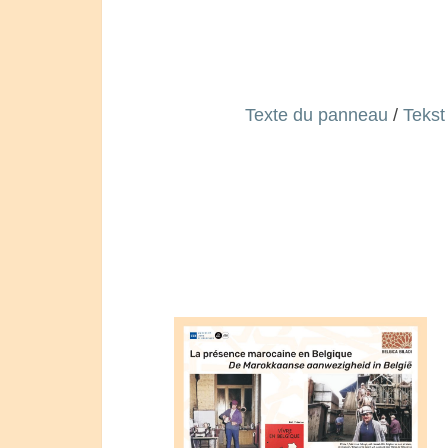
Texte du pannea
u
/
Tekst